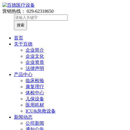
营销热线：
029-62318650
首页
关于百德
企业简介
企业文化
企业资质
法律声明
产品中心
临床检验
康复理疗
体检中心
儿保设备
医用耗材
ICU&急救设备
新闻动态
公司新闻
通知公告