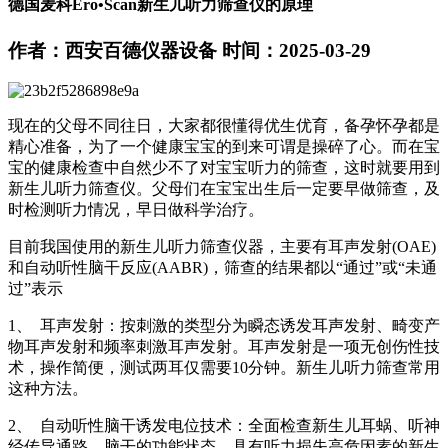
德国麦科Ero•Scan新生儿听力筛查仪的原理
作者：西安百德仪器设备
时间：2025-03-29
现在的父母不同往日，大家都很懂得优生优育，备孕怀孕都是
精心准备，为了一个健康宝宝的到来可谓是操碎了心。而在宝
宝的健康检查中自然少不了对宝宝听力的筛查，这时就要用到
新生儿听力筛查仪。父母们在宝宝出生后一定要早做筛查，及
时检测听力情况，早日做科学治疗。
目前我国使用的新生儿听力筛查仪器，主要有耳声发射(OAE)
和自动听性脑干反应(AABR)，筛查的结果都以“通过”或“未通
过”表示
1、 耳声发射：按刺激的类型分为瞬态诱发耳声发射、畸变产
物耳声发射和频率刺激耳声发射。耳声发射是一项无创伤性技
术，操作简便，测试两耳仅需要10分钟。新生儿听力筛查常用
这种方法。
2、 自动听性脑干诱发电位技术：全面检查新生儿耳蜗、听神
经传导通路、脑干的功能状态。具有听力损失高危因素的新生